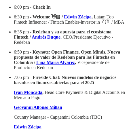
6:00 pm -
Check In
6:30 pm -
Welcome 👋🏻 /
Edwin Zácipa
,
Latam Top
Fintech Influencer / Fintech Enabler-Investor in 🇨🇴 / MBA
6:35 pm -
Redeban y su apuesta para el ecosistema
Fintech /
Andrés Duque
,
CEO/Presidente Ejecutivo -
Redeban
6:50 pm -
Keynote: Open Finance, Open Minds. Nueva
propuesta de valor de Redeban para las Fintechs en
Colombia /
Lina Maria Alvarez
,
Vicepresidente de
Producto en Redeban
7:05 pm -
Fireside Chat: Nuevos modelos de negocios
basados en finanzas abiertas para el 2025
Iván Moncada
,
Head Core Payments & Digital Accounts en
Mercado Pago
Geovanni Alfonso Millan
Country Manager - Capgemini Colombia (TBC)
Edwin Zácipa