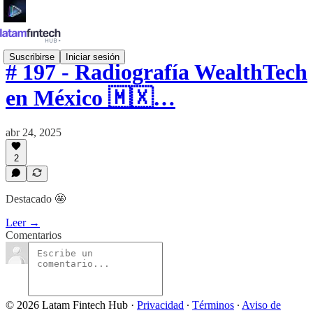
Suscribirse
Iniciar sesión
# 197 - Radiografía WealthTech
en México 🇲🇽…
abr 24, 2025
2
Destacado 🤩
Leer →
Comentarios
© 2026 Latam Fintech Hub
·
Privacidad
∙
Términos
∙
Aviso de